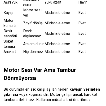
Aşırı yük
Yükü azalt
Hayır
durur
Motor sesi
Kayış
Müdahale etme
Evet
var
Motor
Zayıf dönüş
Müdahale etme
Evet
kömürü
Devir
Devir
Müdahale etme
Evet
sensörü
algılanmaz
Soket
Ara ara durur
Müdahale etme
Evet
teması
Anakart
Hiç dönmez
Müdahale etme
Evet
Motor Sesi Var Ama Tambur
Dönmüyorsa
Bu durumda en sık karşılaşılan neden
kayışın yerinden
çıkması
veya kopmasıdır. Motor çalışır ancak hareket
tambura iletilmez. Kullanıcı müdahalesi önerilmez.