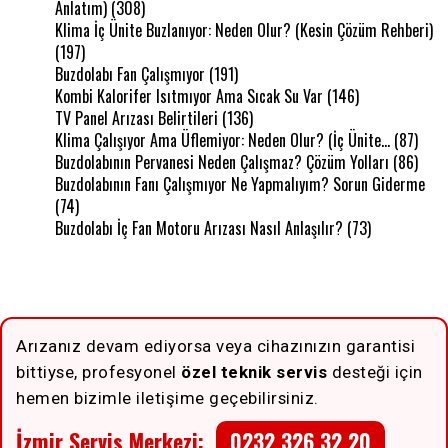
Anlatım)
(308)
Klima İç Ünite Buzlanıyor: Neden Olur? (Kesin Çözüm Rehberi)
(197)
Buzdolabı Fan Çalışmıyor
(191)
Kombi Kalorifer Isıtmıyor Ama Sıcak Su Var
(146)
TV Panel Arızası Belirtileri
(136)
Klima Çalışıyor Ama Üflemiyor: Neden Olur? (İç Ünite…
(87)
Buzdolabının Pervanesi Neden Çalışmaz? Çözüm Yolları
(86)
Buzdolabının Fanı Çalışmıyor Ne Yapmalıyım? Sorun Giderme
(74)
Buzdolabı İç Fan Motoru Arızası Nasıl Anlaşılır?
(73)
Arızanız devam ediyorsa veya cihazınızın garantisi
bittiyse, profesyonel
özel teknik servis
desteği için
hemen bizimle iletişime geçebilirsiniz.
İzmir Servis Merkezi:
0232 326 32 20