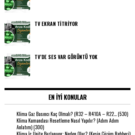
TV EKRAN TITRIYOR
TV’DE SES VAR GÖRÜNTÜ YOK
EN IYI KONULAR
Klima Gaz Basıncı Kaç Olmalı? (R32 – R410A – R22…
(530)
Klima Kumandası Resetleme Nasıl Yapılır? (Adım Adım
Anlatım)
(300)
Klima İç Ünite Buzlanıyor: Neden Olur? (Kesin Çözüm Rehberi)