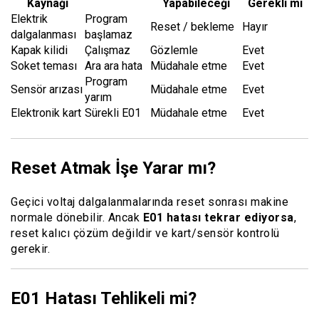
Kaynağı
Yapabileceği
Gerekli mi
Elektrik
Program
Reset / bekleme
Hayır
dalgalanması
başlamaz
Kapak kilidi
Çalışmaz
Gözlemle
Evet
Soket teması
Ara ara hata
Müdahale etme
Evet
Program
Sensör arızası
Müdahale etme
Evet
yarım
Elektronik kart
Sürekli E01
Müdahale etme
Evet
Reset Atmak İşe Yarar mı?
Geçici voltaj dalgalanmalarında reset sonrası makine
normale dönebilir. Ancak
E01 hatası tekrar ediyorsa
,
reset kalıcı çözüm değildir ve kart/sensör kontrolü
gerekir.
E01 Hatası Tehlikeli mi?