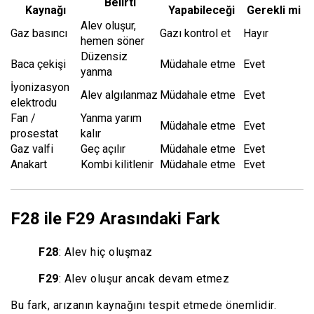
Belirti
Kaynağı
Yapabileceği
Gerekli mi
Alev oluşur,
Gaz basıncı
Gazı kontrol et
Hayır
hemen söner
Düzensiz
Baca çekişi
Müdahale etme
Evet
yanma
İyonizasyon
Alev algılanmaz
Müdahale etme
Evet
elektrodu
Fan /
Yanma yarım
Müdahale etme
Evet
prosestat
kalır
Gaz valfi
Geç açılır
Müdahale etme
Evet
Anakart
Kombi kilitlenir
Müdahale etme
Evet
F28 ile F29 Arasındaki Fark
F28
: Alev hiç oluşmaz
F29
: Alev oluşur ancak devam etmez
Bu fark, arızanın kaynağını tespit etmede önemlidir.