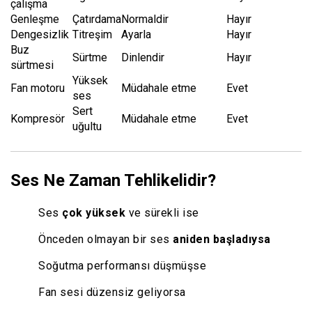
çalışma
Genleşme
Çatırdama
Normaldir
Hayır
Dengesizlik
Titreşim
Ayarla
Hayır
Buz
Sürtme
Dinlendir
Hayır
sürtmesi
Yüksek
Fan motoru
Müdahale etme
Evet
ses
Sert
Kompresör
Müdahale etme
Evet
uğultu
Ses Ne Zaman Tehlikelidir?
Ses
çok yüksek
ve sürekli ise
Önceden olmayan bir ses
aniden başladıysa
Soğutma performansı düşmüşse
Fan sesi düzensiz geliyorsa