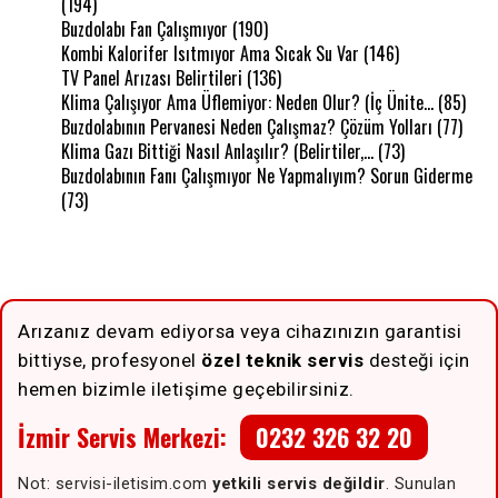
(194)
Buzdolabı Fan Çalışmıyor
(190)
Kombi Kalorifer Isıtmıyor Ama Sıcak Su Var
(146)
TV Panel Arızası Belirtileri
(136)
Klima Çalışıyor Ama Üflemiyor: Neden Olur? (İç Ünite…
(85)
Buzdolabının Pervanesi Neden Çalışmaz? Çözüm Yolları
(77)
Klima Gazı Bittiği Nasıl Anlaşılır? (Belirtiler,…
(73)
Buzdolabının Fanı Çalışmıyor Ne Yapmalıyım? Sorun Giderme
(73)
Arızanız devam ediyorsa veya cihazınızın garantisi
bittiyse, profesyonel
özel teknik servis
desteği için
hemen bizimle iletişime geçebilirsiniz.
İzmir Servis Merkezi:
0232 326 32 20
Not: servisi-iletisim.com
yetkili servis değildir
. Sunulan