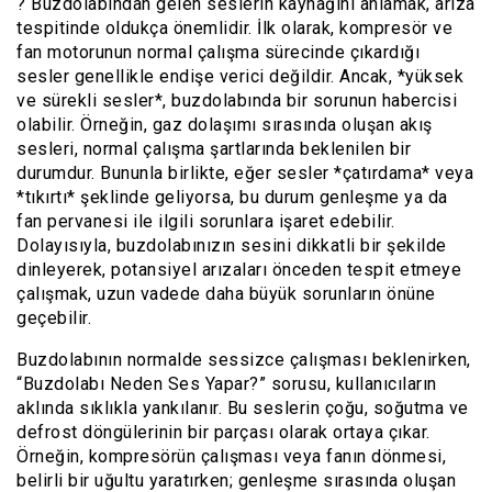
? Buzdolabından gelen seslerin kaynağını anlamak, arıza
tespitinde oldukça önemlidir. İlk olarak, kompresör ve
fan motorunun normal çalışma sürecinde çıkardığı
sesler genellikle endişe verici değildir. Ancak, *yüksek
ve sürekli sesler*, buzdolabında bir sorunun habercisi
olabilir. Örneğin, gaz dolaşımı sırasında oluşan akış
sesleri, normal çalışma şartlarında beklenilen bir
durumdur. Bununla birlikte, eğer sesler *çatırdama* veya
*tıkırtı* şeklinde geliyorsa, bu durum genleşme ya da
fan pervanesi ile ilgili sorunlara işaret edebilir.
Dolayısıyla, buzdolabınızın sesini dikkatli bir şekilde
dinleyerek, potansiyel arızaları önceden tespit etmeye
çalışmak, uzun vadede daha büyük sorunların önüne
geçebilir.
Buzdolabının normalde sessizce çalışması beklenirken,
“Buzdolabı Neden Ses Yapar?” sorusu, kullanıcıların
aklında sıklıkla yankılanır. Bu seslerin çoğu, soğutma ve
defrost döngülerinin bir parçası olarak ortaya çıkar.
Örneğin, kompresörün çalışması veya fanın dönmesi,
belirli bir uğultu yaratırken; genleşme sırasında oluşan