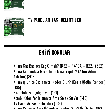
TV PANEL ARIZASI BELIRTILERI
EN IYI KONULAR
Klima Gaz Basıncı Kaç Olmalı? (R32 – R410A – R22…
(532)
Klima Kumandası Resetleme Nasıl Yapılır? (Adım Adım
Anlatım)
(303)
Klima İç Ünite Buzlanıyor: Neden Olur? (Kesin Çözüm Rehberi)
(195)
Buzdolabı Fan Çalışmıyor
(191)
Kombi Kalorifer Isıtmıyor Ama Sıcak Su Var
(146)
TV Panel Arızası Belirtileri
(136)
Klima Çalışıyor Ama Üflemiyor: Neden Olur? (İç Ünite…
(86)