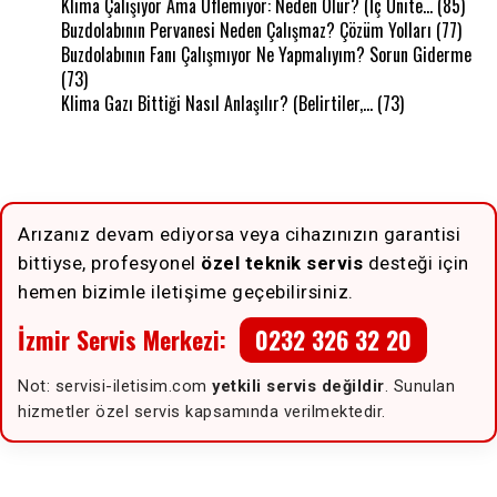
Klima Çalışıyor Ama Üflemiyor: Neden Olur? (İç Ünite…
(85)
Buzdolabının Pervanesi Neden Çalışmaz? Çözüm Yolları
(77)
Buzdolabının Fanı Çalışmıyor Ne Yapmalıyım? Sorun Giderme
(73)
Klima Gazı Bittiği Nasıl Anlaşılır? (Belirtiler,…
(73)
Arızanız devam ediyorsa veya cihazınızın garantisi
bittiyse, profesyonel
özel teknik servis
desteği için
hemen bizimle iletişime geçebilirsiniz.
İzmir Servis Merkezi:
0232 326 32 20
Not: servisi-iletisim.com
yetkili servis değildir
. Sunulan
hizmetler özel servis kapsamında verilmektedir.