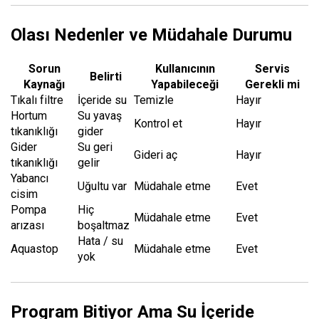
Olası Nedenler ve Müdahale Durumu
Sorun
Kullanıcının
Servis
Belirti
Kaynağı
Yapabileceği
Gerekli mi
Tıkalı filtre
İçeride su
Temizle
Hayır
Hortum
Su yavaş
Kontrol et
Hayır
tıkanıklığı
gider
Gider
Su geri
Gideri aç
Hayır
tıkanıklığı
gelir
Yabancı
Uğultu var
Müdahale etme
Evet
cisim
Pompa
Hiç
Müdahale etme
Evet
arızası
boşaltmaz
Hata / su
Aquastop
Müdahale etme
Evet
yok
Program Bitiyor Ama Su İçeride